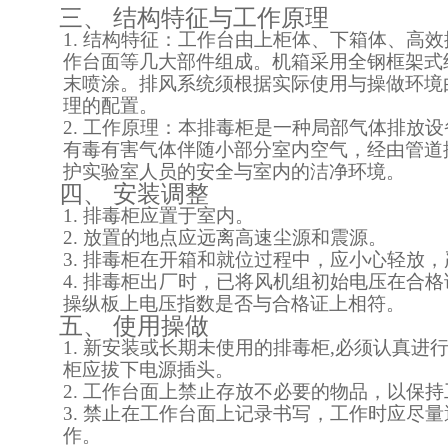
三、
结构特征与工作原理
1.
结构特征：工作台由上柜体、下箱体、高效
作台面等几大部件组成。机箱采用全钢框架式
末喷涂。排风系统须根据实际使用与操做环境
理的配置。
2.
工作原理：本排毒柜是一种局部气体排放设
有毒有害气体伴随小部分室内空气，经由管道
护实验室人员的安全与室内的洁净环境。
四、
安装调整
1.
排毒柜应置于室内。
2.
放置的地点应远离高速尘源和震源。
3.
排毒柜在开箱和就位过程中，应小心轻放，
4.
排毒柜出厂时，已将风机组初始电压在合格
操纵板上电压指数是否与合格证上相符。
五、
使用操做
1.
新安装或长期未使用的排毒柜
,
必须认真进
柜应拔下电源插头。
2.
工作台面上禁止存放不必要的物品，以保持
3.
禁止在工作台面上记录书写，工作时应尽量
作。