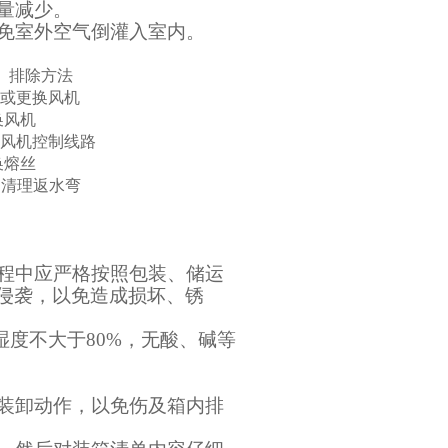
量减少。
免室外空气倒灌入室内。
排除方法
清洗或更换风机
更换风机
检查风机控制线路
更换熔丝
清理返水弯
程中应严格按照包装、储运
侵袭，以免造成损坏、锈
湿度不大于
80%
，无酸、碱等
装卸动作，以免伤及箱内排