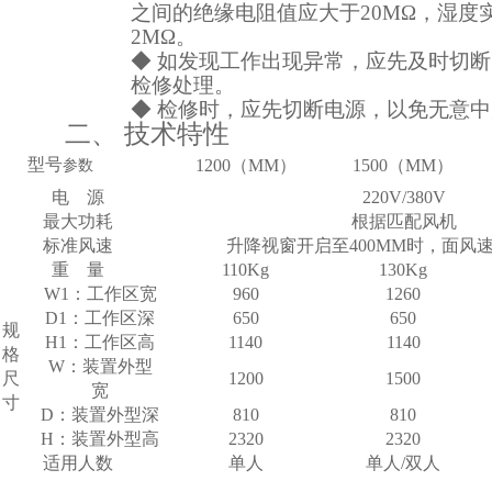
之间的绝缘电阻值应大于
20MΩ，湿
2MΩ。
◆
如发现工作出现异常，应先及时切断
检修处理。
◆
检修时，应先切断电源，以免无意中
二、
技术特性
型号
1200（MM）
1500（MM）
参数
电
源
220V/380V
最大功耗
根据匹配风机
标准风速
升降视窗开启至
400MM时，面风速达
重
量
110Kg
130Kg
W1：工作区宽
960
1260
D1：工作区深
650
650
规
H1：工作区高
1140
1140
格
W：装置外型
尺
1200
1500
宽
寸
D：装置外型深
810
810
H：装置外型高
2320
2320
适用人数
单人
单人
/双人