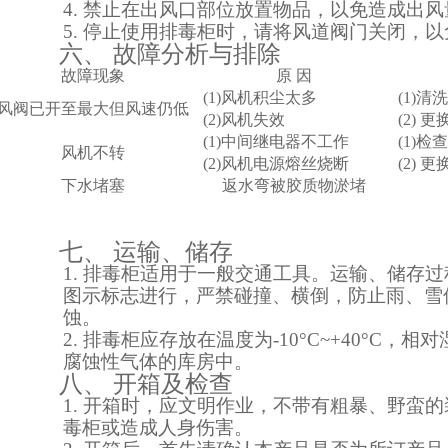
4.
禁止在出风口部位放置物品，以免造成出风
5.
停止使用排毒柜时，请将风道阀门关闭，以
六、
故障分析与排除
故障现象
原
因
(1)风机积尘太多
(1)
风阀已开至最大但风速仍低
(2)风机失效
(2) 
(1)中间继电器不工作
(1)
风机不转
(2)风机电源熔丝烧断
(2) 
下水堵塞
返水弯被胶质物淤堵
七、
运输、储存
1.
排毒柜适用于一般交通工具。运输、储存过
图示标志进行，严禁碰撞、横倒，防止雨、雪
蚀。
2.
排毒柜应存放在温度为
-10
°
C~+40
°
C
，相对
腐蚀性气体的库房中。
八、
开箱及检查
1.
开箱时，应文明作业，不带有粗暴、野蛮的
毒柜或造成人身伤害。