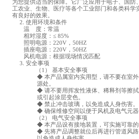
为您提供适当的保障。它广泛应用于电子、国防
工农业、生物、医疗等各个工业部门和各类科学
有良好的效果。
2.
使用环境和条件
温
度：常温
相对湿度：
≤
85%
照明电源：
220V
，
50HZ
插座电源：
220V
，
50HZ
风机电源：根据现场情况匹配
3.
安全事项
（1）
基本安全事项
◆
本产品属室内实用型，请不要在室外
源处。
◆
请不要用挥发性液体、稀释剂等擦拭
或引起涂层变色。
◆
禁止冲击玻璃，以免造成人身伤害。
◆
确保维修空间以便于风机及电气元器
（2）
电气安全事项
◆
本产品设有接地装置，可实施可靠的
◆
先将产品调整就位后再进行管道风路
以免造成人身伤害。